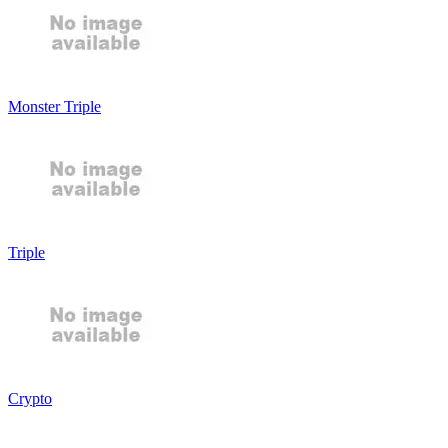
Monster Triple
Triple
Crypto