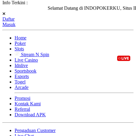
Info Terkini :
Selamat Datang di INDOPOKERKU, Situs IDN POKE
Daftar
Masuk
Home
Poker
Slots
Stream N Spin
Live Casino
Idnlive
Sportsbook
Esports
Togel
Arcade
Promosi
Kontak Kami
Referral
Download APK
Pengaduan Customer
Live Chat