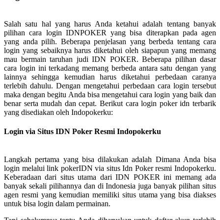
Salah satu hal yang harus Anda ketahui adalah tentang banyak
pilihan cara login IDNPOKER yang bisa diterapkan pada agen
yang anda pilih. Beberapa penjelasan yang berbeda tentang cara
login yang sebaiknya harus diketahui oleh siapapun yang memang
mau bermain taruhan judi IDN POKER. Beberapa pilihan dasar
cara login ini terkadang memang berbeda antara satu dengan yang
lainnya sehingga kemudian harus diketahui perbedaan caranya
terlebih dahulu. Dengan mengetahui perbedaan cara login tersebut
maka dengan begitu Anda bisa mengetahui cara login yang baik dan
benar serta mudah dan cepat. Berikut cara login poker idn terbarik
yang disediakan oleh Indopokerku:
Login via Situs IDN Poker Resmi Indopokerku
Langkah pertama yang bisa dilakukan adalah Dimana Anda bisa
login melalui link pokerIDN via situs Idn Poker resmi Indopokerku.
Keberadaan dari situs utama dari IDN POKER ini memang ada
banyak sekali pilihannya dan di Indonesia juga banyak pilihan situs
agen resmi yang kemudian memiliki situs utama yang bisa diakses
untuk bisa login dalam permainan.