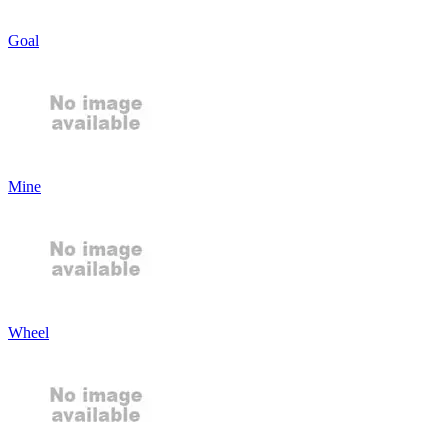
Goal
Mine
Wheel