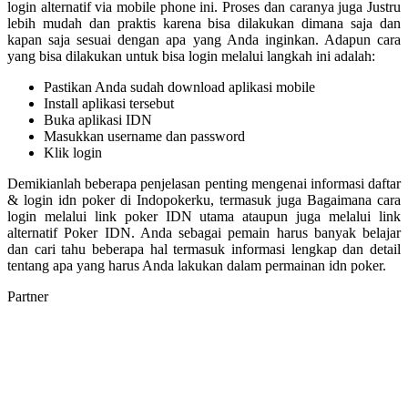
login alternatif via mobile phone ini. Proses dan caranya juga Justru
lebih mudah dan praktis karena bisa dilakukan dimana saja dan
kapan saja sesuai dengan apa yang Anda inginkan. Adapun cara
yang bisa dilakukan untuk bisa login melalui langkah ini adalah:
Pastikan Anda sudah download aplikasi mobile
Install aplikasi tersebut
Buka aplikasi IDN
Masukkan username dan password
Klik login
Demikianlah beberapa penjelasan penting mengenai informasi daftar
& login idn poker di Indopokerku, termasuk juga Bagaimana cara
login melalui link poker IDN utama ataupun juga melalui link
alternatif Poker IDN. Anda sebagai pemain harus banyak belajar
dan cari tahu beberapa hal termasuk informasi lengkap dan detail
tentang apa yang harus Anda lakukan dalam permainan idn poker.
Partner