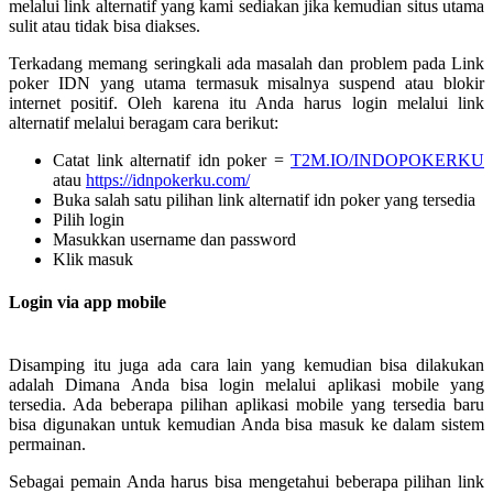
melalui link alternatif yang kami sediakan jika kemudian situs utama
sulit atau tidak bisa diakses.
Terkadang memang seringkali ada masalah dan problem pada Link
poker IDN yang utama termasuk misalnya suspend atau blokir
internet positif. Oleh karena itu Anda harus login melalui link
alternatif melalui beragam cara berikut:
Catat link alternatif idn poker =
T2M.IO/INDOPOKERKU
atau
https://idnpokerku.com/
Buka salah satu pilihan link alternatif idn poker yang tersedia
Pilih login
Masukkan username dan password
Klik masuk
Login via app mobile
Disamping itu juga ada cara lain yang kemudian bisa dilakukan
adalah Dimana Anda bisa login melalui aplikasi mobile yang
tersedia. Ada beberapa pilihan aplikasi mobile yang tersedia baru
bisa digunakan untuk kemudian Anda bisa masuk ke dalam sistem
permainan.
Sebagai pemain Anda harus bisa mengetahui beberapa pilihan link