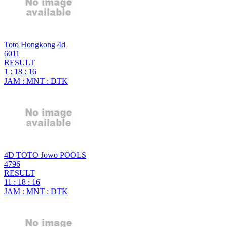
Toto Hongkong 4d
6011
RESULT
1
:
18
:
15
JAM : MNT : DTK
4D TOTO Jowo POOLS
4796
RESULT
11
:
18
:
15
JAM : MNT : DTK