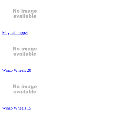
Magical Puppet
Winzo Wheels 20
Winzo Wheels 15