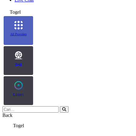
Togel
All Providers
Togel
E-lottery
Back
Togel