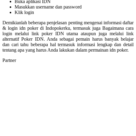
Buka aplikasi IDN
Masukkan username dan password
Klik login
Demikianlah beberapa penjelasan penting mengenai informasi daftar
& login idn poker di Indopokerku, termasuk juga Bagaimana cara
login melalui link poker IDN utama ataupun juga melalui link
alternatif Poker IDN. Anda sebagai pemain harus banyak belajar
dan cari tahu beberapa hal termasuk informasi lengkap dan detail
tentang apa yang harus Anda lakukan dalam permainan idn poker.
Partner