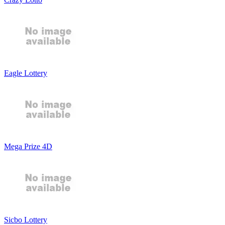
Eagle Lottery
Mega Prize 4D
Sicbo Lottery