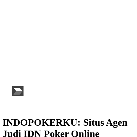
INDOPOKERKU: Situs Agen
Judi IDN Poker Online