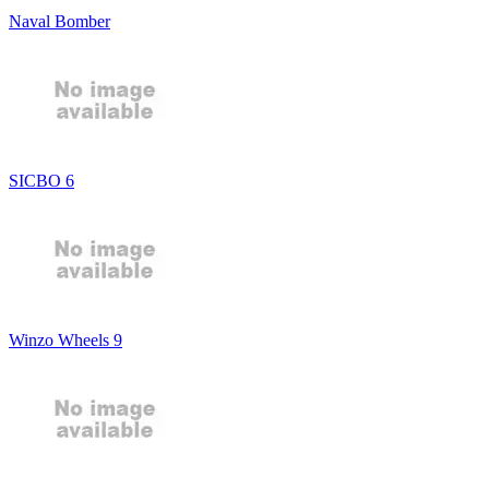
Naval Bomber
SICBO 6
Winzo Wheels 9