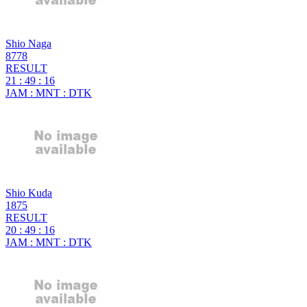
Shio Naga
8778
RESULT
21
:
49
:
15
JAM : MNT : DTK
Shio Kuda
1875
RESULT
20
:
49
:
15
JAM : MNT : DTK