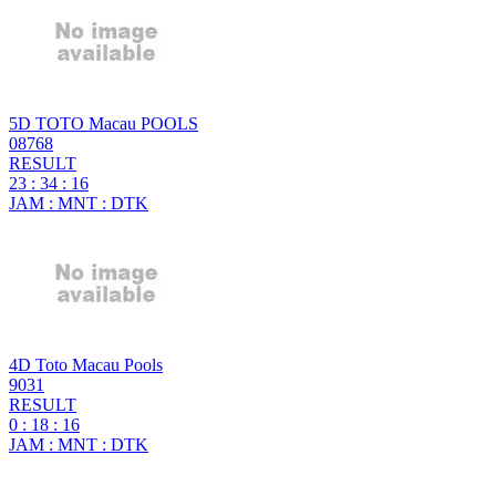
5D TOTO Macau POOLS
08768
RESULT
23
:
34
:
15
JAM : MNT : DTK
4D Toto Macau Pools
9031
RESULT
0
:
18
:
15
JAM : MNT : DTK