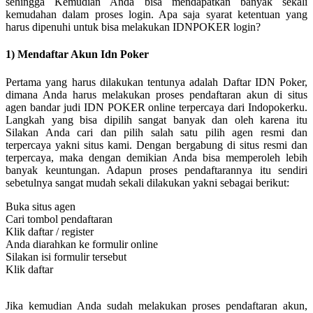
sehingga Kemudian Anda bisa mendapatkan banyak sekali
kemudahan dalam proses login. Apa saja syarat ketentuan yang
harus dipenuhi untuk bisa melakukan IDNPOKER login?
1) Mendaftar Akun Idn Poker
Pertama yang harus dilakukan tentunya adalah Daftar IDN Poker,
dimana Anda harus melakukan proses pendaftaran akun di situs
agen bandar judi IDN POKER online terpercaya dari Indopokerku.
Langkah yang bisa dipilih sangat banyak dan oleh karena itu
Silakan Anda cari dan pilih salah satu pilih agen resmi dan
terpercaya yakni situs kami. Dengan bergabung di situs resmi dan
terpercaya, maka dengan demikian Anda bisa memperoleh lebih
banyak keuntungan. Adapun proses pendaftarannya itu sendiri
sebetulnya sangat mudah sekali dilakukan yakni sebagai berikut:
Buka situs agen
Cari tombol pendaftaran
Klik daftar / register
Anda diarahkan ke formulir online
Silakan isi formulir tersebut
Klik daftar
Jika kemudian Anda sudah melakukan proses pendaftaran akun,