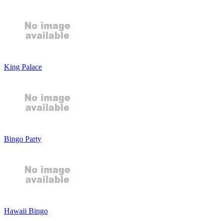
King Palace
Bingo Party
Hawaii Bingo