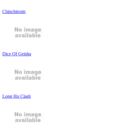
Chinchirorin
Dice Of Geisha
Long Hu Clash