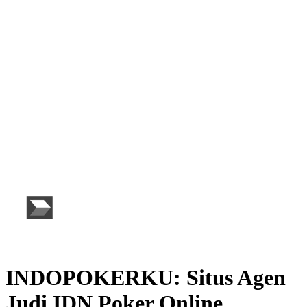
INDOPOKERKU: Situs Agen
Judi IDN Poker Online