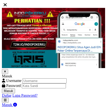
Masuk
Username
Password
Masuk
Daftar
Lupa Password?
Masuk