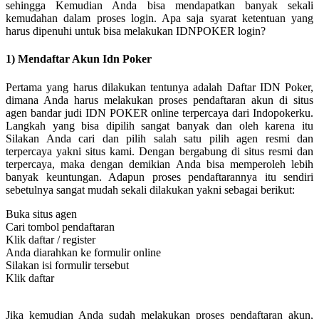
sehingga Kemudian Anda bisa mendapatkan banyak sekali
kemudahan dalam proses login. Apa saja syarat ketentuan yang
harus dipenuhi untuk bisa melakukan IDNPOKER login?
1) Mendaftar Akun Idn Poker
Pertama yang harus dilakukan tentunya adalah Daftar IDN Poker,
dimana Anda harus melakukan proses pendaftaran akun di situs
agen bandar judi IDN POKER online terpercaya dari Indopokerku.
Langkah yang bisa dipilih sangat banyak dan oleh karena itu
Silakan Anda cari dan pilih salah satu pilih agen resmi dan
terpercaya yakni situs kami. Dengan bergabung di situs resmi dan
terpercaya, maka dengan demikian Anda bisa memperoleh lebih
banyak keuntungan. Adapun proses pendaftarannya itu sendiri
sebetulnya sangat mudah sekali dilakukan yakni sebagai berikut:
Buka situs agen
Cari tombol pendaftaran
Klik daftar / register
Anda diarahkan ke formulir online
Silakan isi formulir tersebut
Klik daftar
Jika kemudian Anda sudah melakukan proses pendaftaran akun,