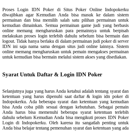
Proses Login IDN Poker di Situs Poker Online Indopokerku
diwajibkan agar Kemudian Anda bisa masuk ke dalam sistem
permainan dan bisa memilih salah satu pilihan permainan untuk
kemudian dimainkan. Semua permainan game judi yang berbasis
online memang mengharuskan para pemainnya untuk berpisah
melakukan proses login terlebih dahulu sebelum bisa bermain dan
logout. Tidak hanya berlaku di dalam permainan judi poker di server
IDN ini saja nama sama dengan situs judi online lainnya. Sistem
online memang mengharuskan untuk pemain mengakses permainan
untuk kemudian bisa bermain melalui sistem akses yang disediakan.
Syarat Untuk Daftar & Login IDN Poker
Selanjutnya juga yang harus Anda ketahui adalah tentang syarat dan
ketentuan yang harus dipenuhi saat daftar & login idn poker di
Indopokerku. Ada beberapa syarat dan ketentuan yang kemudian
bisa Anda coba pilih sesuai dengan kebutuhan. Sebagai pemain
Anda harus bisa memenuhi beberapa syarat ketentuan terlebih
dahulu sebelum Kemudian Anda bisa mengikuti proses IDN Poker
Login di Indopokerku. Oleh karena itu sangatlah penting untuk
Anda bisa belajar tentang pemenuhan syarat dan ketentuan yang ada