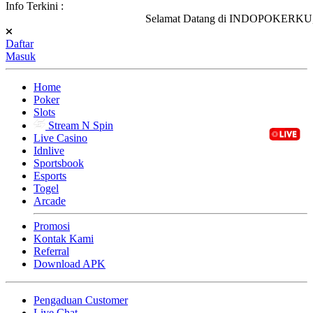
Info Terkini :
Selamat Datang di INDOPOKERKU, Situ
Daftar
Masuk
Home
Poker
Slots
Stream N Spin
Live Casino
Idnlive
Sportsbook
Esports
Togel
Arcade
Promosi
Kontak Kami
Referral
Download APK
Pengaduan Customer
Live Chat