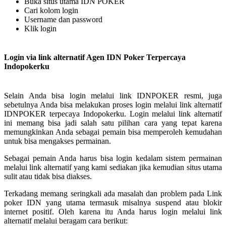
Buka situs utama IDN POKER
Cari kolom login
Username dan password
Klik login
Login via link alternatif Agen IDN Poker Terpercaya
Indopokerku
Selain Anda bisa login melalui link IDNPOKER resmi, juga
sebetulnya Anda bisa melakukan proses login melalui link alternatif
IDNPOKER terpecaya Indopokerku. Login melalui link alternatif
ini memang bisa jadi salah satu pilihan cara yang tepat karena
memungkinkan Anda sebagai pemain bisa memperoleh kemudahan
untuk bisa mengakses permainan.
Sebagai pemain Anda harus bisa login kedalam sistem permainan
melalui link alternatif yang kami sediakan jika kemudian situs utama
sulit atau tidak bisa diakses.
Terkadang memang seringkali ada masalah dan problem pada Link
poker IDN yang utama termasuk misalnya suspend atau blokir
internet positif. Oleh karena itu Anda harus login melalui link
alternatif melalui beragam cara berikut: